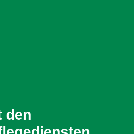
t den
flegediensten